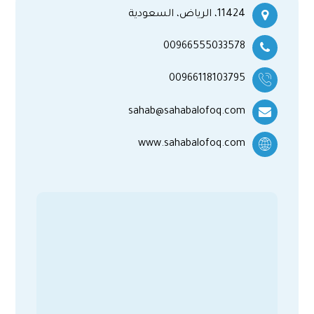
11424، الرياض، السعودية
00966555033578
00966118103795
sahab@sahabalofoq.com
www.sahabalofoq.com