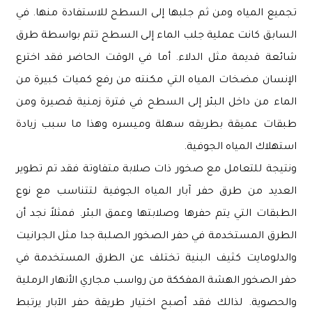
تجميع المياه ومن ثم جلبها إلى السطح للاستفادة منها. في
السابق كانت عملية جلب الماء إلى السطح تتم بواسطة طرق
شائعة قديمة مثل الدلاء. أما في الوقت الحاضر فقد اخترع
الإنسان مضخات المياه التي مكنته من رفع كميات كبيرة من
الماء من داخل البئر إلى السطح في فترة زمنية قصيرة ومن
طبقات عميقة بطريقه سهلة وميسره وهذا ما سبب زيادة
استهلاك المياه الجوفية.
ونتيجة للتعامل مع صخور ذات صلابة متفاوتة فقد تم تطوير
العديد من طرق حفر آبار المياه الجوفية لتتناسب مع نوع
الطبقات التي يتم حفرها وصلابتها وعمق البئر. فمثلاً نجد أن
الطرق المستخدمة في حفر الصخور الصلبة جدا مثل الجرانيت
والدلومايت كثيف البنية تختلف عن الطرق المستخدمة في
حفر الصخور الهشة المفككة من رواسب مجاري الأنهار الرملية
والحصوية. لذالك فقد أصبح اختيار طريقة حفر الآبار يرتبط